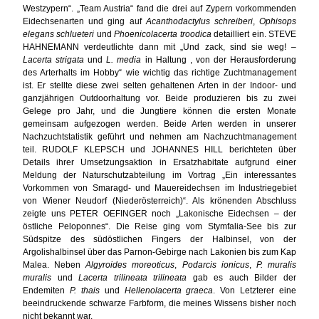
Westzypern“. „Team Austria“ fand die drei auf Zypern vorkommenden
Eidechsenarten und ging auf
Acanthodactylus schreiberi
,
Ophisops
elegans schlueteri
und
Phoenicolacerta troodica
detailliert ein. STEVE
HAHNEMANN verdeutlichte dann mit „Und zack, sind sie weg! –
Lacerta strigata
und
L. media
in Haltung , von der Herausforderung
des Arterhalts im Hobby“ wie wichtig das richtige Zuchtmanagement
ist. Er stellte diese zwei selten gehaltenen Arten in der Indoor- und
ganzjährigen Outdoorhaltung vor. Beide produzieren bis zu zwei
Gelege pro Jahr, und die Jungtiere können die ersten Monate
gemeinsam aufgezogen werden. Beide Arten werden in unserer
Nachzuchtstatistik geführt und nehmen am Nachzuchtmanagement
teil. RUDOLF KLEPSCH und JOHANNES HILL berichteten über
Details ihrer Umsetzungsaktion in Ersatzhabitate aufgrund einer
Meldung der Naturschutzabteilung im Vortrag „Ein interessantes
Vorkommen von Smaragd- und Mauereidechsen im Industriegebiet
von Wiener Neudorf (Niederösterreich)“. Als krönenden Abschluss
zeigte uns PETER OEFINGER noch „Lakonische Eidechsen – der
östliche Peloponnes“. Die Reise ging vom Stymfalia-See bis zur
Südspitze des südöstlichen Fingers der Halbinsel, von der
Argolishalbinsel über das Parnon-Gebirge nach Lakonien bis zum Kap
Malea. Neben
Algyroides moreoticus
,
Podarcis ionicus
,
P. muralis
muralis
und
Lacerta trilineata trilineata
gab es auch Bilder der
Endemiten
P. thais
und
Hellenolacerta graeca
. Von Letzterer eine
beeindruckende schwarze Farbform, die meines Wissens bisher noch
nicht bekannt war.