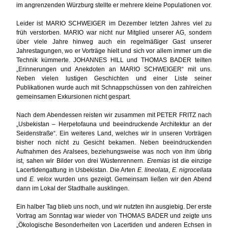
im angrenzenden Würzburg stellte er mehrere kleine Populationen vor.
Leider ist MARIO SCHWEIGER im Dezember letzten Jahres viel zu
früh verstorben. MARIO war nicht nur Mitglied unserer AG, sondern
über viele Jahre hinweg auch ein regelmäßiger Gast unserer
Jahrestagungen, wo er Vorträge hielt und sich vor allem immer um die
Technik kümmerte. JOHANNES HILL und THOMAS BADER teilten
„Erinnerungen und Anekdoten an MARIO SCHWEIGER“ mit uns.
Neben vielen lustigen Geschichten und einer Liste seiner
Publikationen wurde auch mit Schnappschüssen von den zahlreichen
gemeinsamen Exkursionen nicht gespart.
Nach dem Abendessen reisten wir zusammen mit PETER FRITZ nach
„Usbekistan – Herpetofauna und beeindruckende Architektur an der
Seidenstraße“. Ein weiteres Land, welches wir in unseren Vorträgen
bisher noch nicht zu Gesicht bekamen. Neben beeindruckenden
Aufnahmen des Aralsees, beziehungsweise was noch von ihm übrig
ist, sahen wir Bilder von drei Wüstenrennern.
Eremias
ist die einzige
Lacertidengattung in Usbekistan. Die Arten
E. lineolata
,
E. nigrocellata
und
E. velox
wurden uns gezeigt. Gemeinsam ließen wir den Abend
dann im Lokal der Stadthalle ausklingen.
Ein halber Tag blieb uns noch, und wir nutzten ihn ausgiebig. Der erste
Vortrag am Sonntag war wieder von THOMAS BADER und zeigte uns
„Ökologische Besonderheiten von Lacertiden und anderen Echsen in