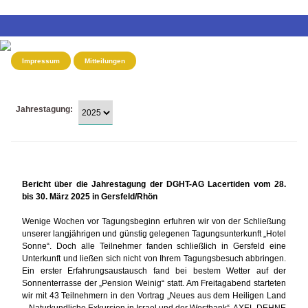
Impressum
Mitteilungen
Jahrestagung:
Bericht über die Jahrestagung der DGHT-AG Lacertiden vom 28.
bis 30. März 2025 in Gersfeld/Rhön
Wenige Wochen vor Tagungsbeginn erfuhren wir von der Schließung
unserer langjährigen und günstig gelegenen Tagungsunterkunft „Hotel
Sonne“. Doch alle Teilnehmer fanden schließlich in Gersfeld eine
Unterkunft und ließen sich nicht von Ihrem Tagungsbesuch abbringen.
Ein erster Erfahrungsaustausch fand bei bestem Wetter auf der
Sonnenterrasse der „Pension Weinig“ statt. Am Freitagabend starteten
wir mit 43 Teilnehmern in den Vortrag „Neues aus dem Heiligen Land
– Naturkundliche Exkursion in Israel und der Westbank“. AXEL DEHNE