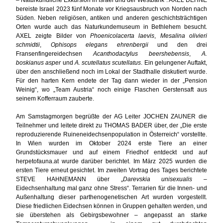
bereiste Israel 2023 fünf Monate vor Kriegsausbruch von Norden nach
Süden. Neben religiösen, antiken und anderen geschichtsträchtigen
Orten wurde auch das Naturkundemuseum in Bethlehem besucht.
AXEL zeigte Bilder von
Phoenicolacerta laevis
,
Mesalina olivieri
schmidtii
,
Ophisops elegans ehrenbergii
und den drei
Fransenfingereidechsen
Acanthodactylus beershebensis
,
A.
boskianus asper
und
A. scutellatus scutellatus
. Ein gelungener Auftakt,
über den anschließend noch im Lokal der Stadthalle diskutiert wurde.
Für den harten Kern endete der Tag dann wieder in der „Pension
Weinig“, wo „Team Austria“ noch einige Flaschen Gerstensaft aus
seinem Kofferraum zauberte.
Am Samstagmorgen begrüßte der AG Leiter JOCHEN ZAUNER die
Teilnehmer und leitete direkt zu THOMAS BADER über, der „Die erste
reproduzierende Ruineneidechsenpopulation in Österreich“ vorstellte.
In Wien wurden im Oktober 2024 erste Tiere an einer
Grundstücksmauer und auf einem Friedhof entdeckt und auf
herpetofauna.at wurde darüber berichtet. Im März 2025 wurden die
ersten Tiere erneut gesichtet. Im zweiten Vortrag des Tages berichtete
STEVE HAHNEMANN über „
Darevskia unisexualis
–
Eidechsenhaltung mal ganz ohne Stress“. Terrarien für die Innen- und
Außenhaltung dieser parthenogenetischen Art wurden vorgestellt.
Diese friedlichen Eidechsen können in Gruppen gehalten werden, und
sie überstehen als Gebirgsbewohner – angepasst an starke