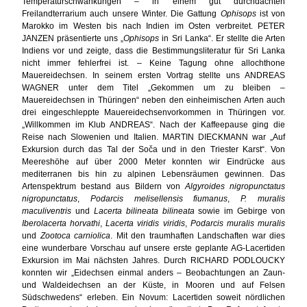
Temperaturschwankungen – in einem gut durchdachten
Freilandterrarium auch unsere Winter. Die Gattung
Ophisops
ist von
Marokko im Westen bis nach Indien im Osten verbreitet. PETER
JANZEN präsentierte uns „
Ophisops
in Sri Lanka“. Er stellte die Arten
Indiens vor und zeigte, dass die Bestimmungsliteratur für Sri Lanka
nicht immer fehlerfrei ist. – Keine Tagung ohne allochthone
Mauereidechsen. In seinem ersten Vortrag stellte uns ANDREAS
WAGNER unter dem Titel „Gekommen um zu bleiben –
Mauereidechsen in Thüringen“ neben den einheimischen Arten auch
drei eingeschleppte Mauereidechsenvorkommen in Thüringen vor.
„Willkommen im Klub ANDREAS“. Nach der Kaffeepause ging die
Reise nach Slowenien und Italien. MARTIN DIECKMANN war „Auf
Exkursion durch das Tal der Soča und in den Triester Karst“. Von
Meereshöhe auf über 2000 Meter konnten wir Eindrücke aus
mediterranen bis hin zu alpinen Lebensräumen gewinnen. Das
Artenspektrum bestand aus Bildern von
Algyroides nigropunctatus
nigropunctatus
,
Podarcis melisellensis fiumanus
,
P. muralis
maculiventris
und
Lacerta bilineata bilineata
sowie im Gebirge von
Iberolacerta horvathi
,
Lacerta viridis viridis
,
Podarcis muralis muralis
und
Zootoca carniolica
. Mit den traumhaften Landschaften war dies
eine wunderbare Vorschau auf unsere erste geplante AG-Lacertiden
Exkursion im Mai nächsten Jahres. Durch RICHARD PODLOUCKY
konnten wir „Eidechsen einmal anders – Beobachtungen an Zaun-
und Waldeidechsen an der Küste, in Mooren und auf Felsen
Südschwedens“ erleben. Ein Novum: Lacertiden soweit nördlichen