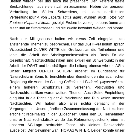
Breiten wurden bei uns noch nie präsentiert. Der Referent fasste
Beobachtungen aus vielen Jahren zusammen. Neben der genauen
Verbreitung im Süden Schwedens, mit dem nördlichsten
Verbreitungspunkt von
Lacerta agilis agilis
, wurden auch Fotos von
Zootoca vivipara vivipara
gezeigt. Erstere bevorzugt Lebensräume am
Meer und an Stromtrassen und die zweite bewohnt Wälder und Moore.
Nach der Mittagspause hatten wir etwas Zeit eingeplant, um
anstehende Themen zu besprechen. Für das DGHT-Präsidium sprach
Vizepräsident OLIVER WITTE ein Grußwort an die Teilnehmer und
lobte die Arbeit der Arbeitsgemeinschaften als Basis für die
Gesellschaft. Nachzuchtstatistiken sind aktuell ein Schwerpunkt in der
Arbeit der DGHT und beschäftigen die Leitung ebenso wie die AG´s.
Unser Mitglied ULRICH SCHEPP arbeitet im Bundesamt für
Naturschutz in Bonn. Er berichtete über Bemühungen der spanischen
Regierung die Arten der Gattung
Gallotia
und
Podarcis pityusensis
mit
einem höheren Schutzstatus zu versehen. Positivlisten und
Nachzuchtstatistiken waren weitere Themen. Auch Seine Empfehlung
ging klar in die Richtung der Aufzeichnung und Publikation unserer
Nachzuchten. Wir haben also alles richtig gemacht in der
Vergangenheit. Unsere jährliche Zusammenfassung der Nachzuchten
erscheint regelmäßig in der „Eidechse“. Unter den 16 Teilnehmern
unserer Nachzuchtstatistik wurde das Referentengeschenk, eine mit
unserem AG-Logo bedruckte Tasse, als kleines Dankeschön
ausgelost. Der Gewinner war THOMAS WINTER. Leider konnte unser