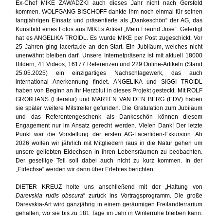
Ex-Chef MIKE ZAWADZKI auch dieses Jahr nicht nach Gersfeld
kommen. WOLFGANG BISCHOFF dankte ihm noch einmal für seinen
langjährigen Einsatz und präsentierte als „Dankeschön“ der AG, das
Kunstbild eines Fotos aus MIKEs Artikel „Mein Freund Jose“. Gefertigt
hat es ANGELIKA TROIDL. Es wurde MIKE per Post zugeschickt. Vor
25 Jahren ging lacerta.de an den Start. Ein Jubiläum, welches nicht
unerwähnt bleiben darf. Unsere Internetpräsenz ist mit aktuell 18000
Bildern, 41 Videos, 16177 Referenzen und 229 Online-Artikeln (Stand
25.05.2025) ein einzigartiges Nachschlagewerk, das auch
international Anerkennung findet. ANGELIKA und SIGGI TROIDL
haben von Beginn an ihr Herzblut in dieses Projekt gesteckt. Mit ROLF
GROßHANS (Literatur) und MARTEN VAN DEN BERG (EDV) haben
sie später weitere Mitstreiter gefunden. Die Gratulation zum Jubiläum
und das Referentengeschenk als Dankeschön können diesem
Engagement nur im Ansatz gerecht werden. Vielen Dank! Der letzte
Punkt war die Vorstellung der ersten AG-Lacertiden-Exkursion. Ab
2026 wollen wir jährlich mit Mitgliedern raus in die Natur gehen um
unsere geliebten Eidechsen in ihren Lebensräumen zu beobachten.
Der gesellige Teil soll dabei auch nicht zu kurz kommen. In der
„Eidechse“ werden wir dann über Erlebtes berichten.
DIETER KREUZ holte uns anschließend mit der „Haltung von
Darevskia rudis obscura
“ zurück ins Vortragsprogramm. Die große
Darevskia-Art wird ganzjährig in einem geräumigen Freilandterrarium
gehalten, wo sie bis zu 181 Tage im Jahr in Winterruhe bleiben kann.