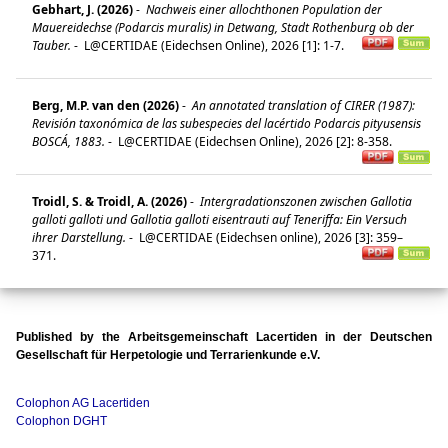
Gebhart, J. (2026)
-
Nachweis einer allochthonen Population der
Mauereidechse (
Podarcis muralis
) in Detwang, Stadt Rothenburg ob der
Tauber.
-
L@CERTIDAE (Eidechsen Online), 2026 [1]: 1-7.
Berg, M.P. van den (2026)
-
An annotated translation of CIRER (1987):
Revisión taxonómica de las subespecies del lacértido Podarcis pityusensis
BOSCÁ, 1883.
-
L@CERTIDAE (Eidechsen Online), 2026 [2]: 8-358.
Troidl, S. & Troidl, A. (2026)
-
Intergradationszonen zwischen
Gallotia
galloti galloti
und
Gallotia galloti eisentrauti
auf Teneriffa: Ein Versuch
ihrer Darstellung.
-
L@CERTIDAE (Eidechsen online), 2026 [3]: 359–
371.
Published by the Arbeitsgemeinschaft Lacertiden in der Deutschen
Gesellschaft für Herpetologie und Terrarienkunde e.V.
Colophon AG Lacertiden
Colophon DGHT