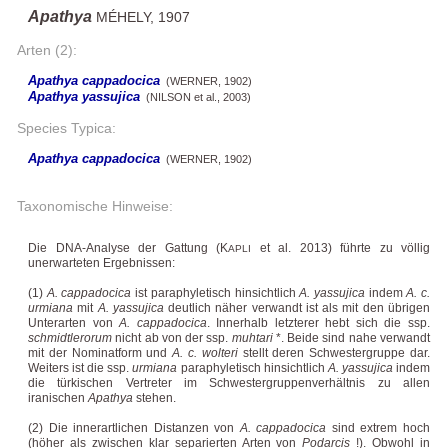
Apathya
MÉHELY, 1907
Arten (2):
Apathya cappadocica
(WERNER, 1902)
Apathya yassujica
(NILSON et al., 2003)
Species Typica:
Apathya cappadocica
(WERNER, 1902)
Taxonomische Hinweise:
Die DNA-Analyse der Gattung (K
et al. 2013) führte zu völlig
APLI
unerwarteten Ergebnissen:
(1)
A. cappadocica
ist paraphyletisch hinsichtlich
A. yassujica
indem
A. c.
urmiana
mit
A. yassujica
deutlich näher verwandt ist als mit den übrigen
Unterarten von
A. cappadocica
. Innerhalb letzterer hebt sich die ssp.
schmidtlerorum
nicht ab von der ssp.
muhtari
*
. Beide sind nahe verwandt
mit der Nominatform und
A. c. wolteri
stellt deren Schwestergruppe dar.
Weiters ist die ssp.
urmiana
paraphyletisch hinsichtlich
A. yassujica
indem
die türkischen Vertreter im Schwestergruppenverhältnis zu allen
iranischen
Apathya
stehen.
(2) Die innerartlichen Distanzen von
A. cappadocica
sind extrem hoch
(höher als zwischen klar separierten Arten von
Podarcis
!). Obwohl in