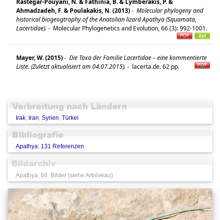
Rastegar-Pouyani, N. & Fathinia, B. & Lymberakis, P. &
Ahmadzadeh, F. & Poulakakis, N. (2013)
-
Molecular phylogeny and
historical biogeogtraphy of the Anatolian lizard Apathya (Squamata,
Lacertidae).
-
Molecular Phylogenetics and Evolution, 66 (3): 992-1001.
Mayer, W. (2015)
-
Die Taxa der Familie Lacertidae – eine kommentierte
Liste. (Zuletzt aktualisiert am 04.07.2015).
-
lacerta.de. 62 pp.
Irak
,
Iran
,
Syrien
,
Türkei
Apathya: 131 Referenzen
Apathya: 84 Bilder (siehe Artniveau)