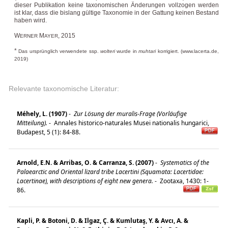
dieser Publikation keine taxonomischen Änderungen vollzogen werden
ist klar, dass die bislang gültige Taxonomie in der Gattung keinen Bestand
haben wird.
W
M
, 2015
ERNER
AYER
*
Das ursprünglich verwendete ssp.
wolteri
wurde in
muhtari
korrigiert. (www.lacerta.de,
2019)
Relevante taxonomische Literatur:
Méhely, L. (1907)
-
Zur Lösung der muralis-Frage (Vorläufige
Mitteilung).
-
Annales historico-naturales Musei nationalis hungarici,
Budapest, 5 (1): 84-88.
Arnold, E.N. & Arribas, O. & Carranza, S. (2007)
-
Systematics of the
Palaearctic and Oriental lizard tribe Lacertini (Squamata: Lacertidae:
Lacertinae), with descriptions of eight new genera.
-
Zootaxa, 1430: 1-
86.
Kapli, P. & Botoni, D. & Ilgaz, Ç. & Kumlutaş, Y. & Avcı, A. &